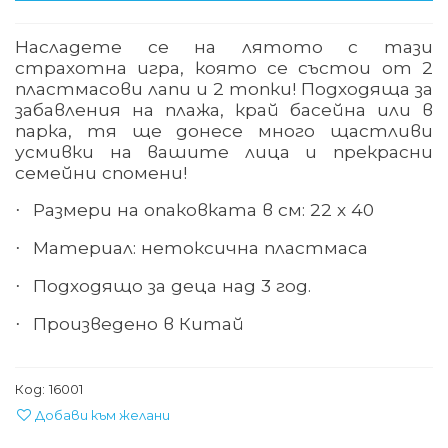
Насладете се на лятото с тази
страхотна игра, която се състои от 2
пластмасови лапи и 2 топки! Подходяща за
забавления на плажа, край басейна или в
парка, тя ще донесе много щастливи
усмивки на вашите лица и прекрасни
семейни спомени!
Размери на опаковката в см: 22 х 40
·
Материал: нетоксична пластмаса
·
Подходящо за деца над 3 год.
·
Произведено в Китай
·
Код:
16001
Добави към желани