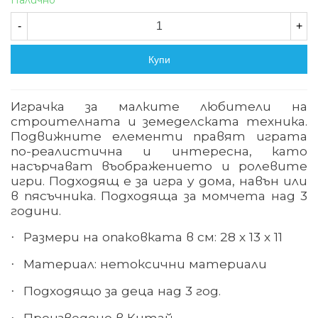
Налично
-
+
Купи
Играчка за малките любители на
строителната и земеделската техника.
Подвижните елементи правят играта
по-реалистична и интересна, като
насърчават въображението и ролевите
игри. Подходящ е за игра у дома, навън или
в пясъчника. Подходяща за момчета над 3
години.
Размери
на опаковката в см
:
28
х
13 х 11
·
Материал: нетоксични материали
·
Подходящо за деца над 3 год.
·
Произведено в
Китай