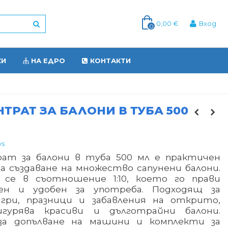
0,00 €
Вход
0
КИ
НА ЕДРО
КОНТАКТИ
ТРАТ ЗА БАЛОНИ В ТУБА 500
ys
ат за балони в туба 500 мл е практичен
а създаване на множество сапунени балони.
 се в съотношение 1:10, което го прави
ен и удобен за употреба. Подходящ за
гри, празници и забавления на открито,
гурява красиви и дълготрайни балони.
за допълване на машини и комплекти за