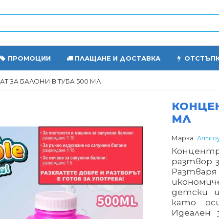
ПРОМОЦИИ
ПЛАЩАНЕ И ДОСТАВКА
ОТСТЪП
Т ЗА БАЛОНИ В ТУБА 500 МЛ
КОНЦЕН
МЛ
Марка:
Armto
Концентр
разтвор з
Разтваря
икономич
детски и
като оси
Идеален 