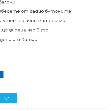
балони.
изберете от радио бутоните
ал: нетоксични материали
що за деца над 3 год.
едено от Китай
ин
Купи