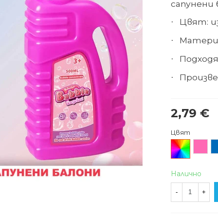
сапунени 
Цвят: 
·
Матери
·
Подходя
·
Произв
·
2,79 €
Цвят
Произволен/
Розов
С
микс
Налично
-
+