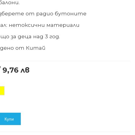
балони.
изберете от радио бутоните
ал: нетоксични материали
що за деца над 3 год.
едено от Китай
/ 9,76 лв
ълт
Купи