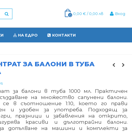
0,00 € / 0,00 лв
Вход
0
КИ
НА ЕДРО
КОНТАКТИ
ТРАТ ЗА БАЛОНИ В ТУБА
Л
ys
ат за балони в туба 1000 мл. Практичен
 създаване на множество сапунени балони.
 се в съотношение 1:10, което го прави
ен и удобен за употреба. Подходящ за
гри, празници и забавления на открито,
гурява красиви и дълготрайни балони.
за допълване на машини и комплекти за