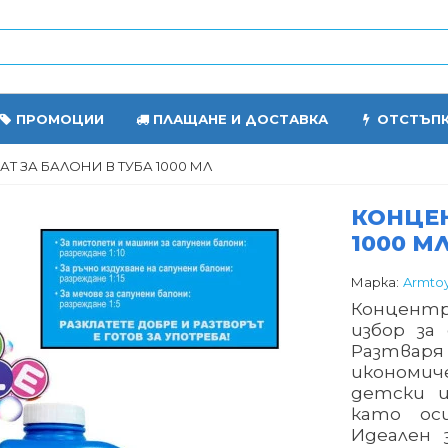
ПРОМОЦИИ
ПЛАЩАНЕ И ДОСТАВКА
ОТСТЪП
Т ЗА БАЛОНИ В ТУБА 1000 МЛ
КОНЦЕН
1000 М
Марка:
Armto
Концентр
избор за
Разтваря
икономич
детски и
като оси
Идеален 