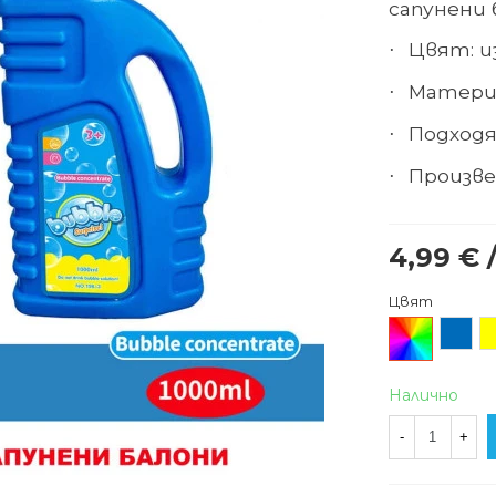
сапунени 
Цвят: 
·
Матери
·
Подходя
·
Произв
·
4,99 € 
Цвят
Произволен/
Син
Ж
микс
Налично
-
+