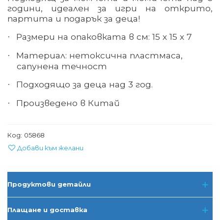
години, идеален за игри на открито,
партита и подарък за деца!
Размери на опаковката в см: 15 х 15 х 7
·
Материал:
нетоксична пластмаса,
·
сапунена течност
Подходящо за деца над 3 год.
·
Произведено в Китай
·
Код:
05868
Добави към желани
Продуктови детайли
Плащане и доставка