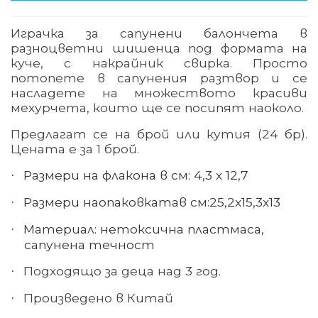
Играчка за сапунени балончета в
разноцветни шишенца под формата на
куче, с накрайник свирка. Просто
потопете в сапунения разтвор и се
насладете на множеството красиви
мехурчета, които ще се посипят наоколо.
Предлагат се на брой или кутия (24 бр).
Цената е за 1 брой.
Размери на флакона в см:
4,3 х 12,7
·
Размери на
опаковката
в см:
25,2
x
15,3
x
13
·
Материал: нетоксична пластмаса,
·
сапунена течност
Подходящо за деца над 3 год.
·
Произведено в Китай
·