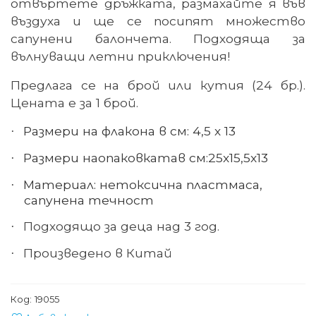
отвъртете дръжката, размахайте я във
въздуха и ще се посипят множество
сапунени балончета. Подходяща за
вълнуващи летни приключения!
Предлага се на брой или кутия (24 бр.).
Цената е за 1 брой.
Размери на флакона в см:
4,5 х 13
·
Размери на
опаковката
в см:
25
x
15,5
x
13
·
Материал: нетоксична пластмаса,
·
сапунена течност
Подходящо за деца над 3 год.
·
Произведено в Китай
·
Код:
19055