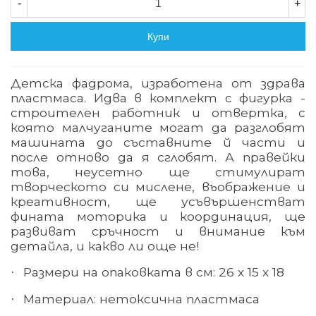
-
+
Купи
Детска фадрома, изработена от здрава
пластмаса. Идва в комплект с фигурка -
строителен работник и отвертка, с
която малчуганите могат да разглобят
машината до съставните й части и
после отново да я сглобят. А правейки
това, неусетно ще стимулират
творческото си мислене, въображение и
креативност, ще усъвършенстват
фината моторика и координация, ще
развиват сръчност и внимание към
детайла, и какво ли още не!
Размери на опаковката в см: 26 х 15 х 18
·
Материал: нетоксична пластмаса
·