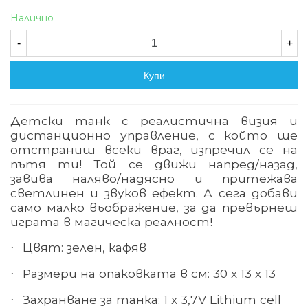
Налично
-
+
Купи
Детски танк с реалистична визия и
дистанционно управление, с който ще
отстраниш всеки враг, изпречил се на
пътя ти! Той се движи напред/назад,
завива наляво/надясно
и притежава
светлинен и звуков ефект. А сега добави
само малко въображение, за да превърнеш
играта в магическа реалност!
Цвят: зелен, кафяв
·
Размери на опаковката в см: 30 х 13 х 13
·
Захранване за танка: 1 х 3,7
V Lithium cell
·