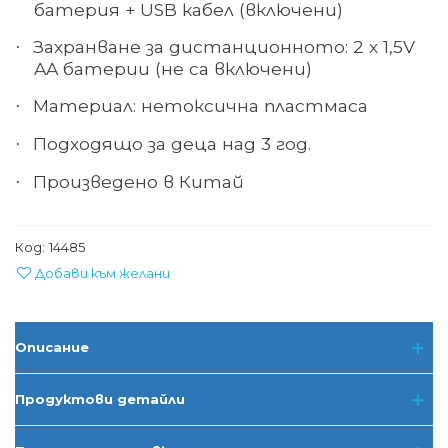
батерия + USB кабел (включени)
Захранване за дистанционното: 2 х 1,5
V
·
AA
батерии (не са включени)
Материал: нетоксична пластмаса
·
Подходящо за деца над 3 год.
·
Произведено в Китай
·
Код:
14485
Добави към желани
Описание
Продуктови детайли