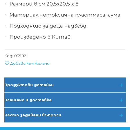
Размери
в см:
20,5
х
20,5 х 8
·
Материал:
нетоксична пластмаса, гума
·
Подходящо за деца над
3
год.
·
Произведено в Китай
·
Код:
03982
Добави към желани
Продуктови детайли
Плащане и доставка
Често задавани въпроси