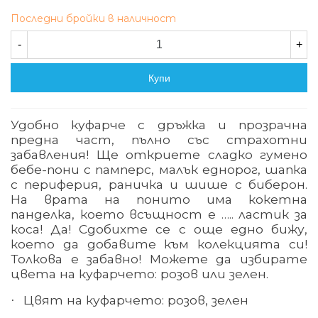
Последни бройки в наличност
-
+
Купи
Удобно куфарче с дръжка и прозрачна
предна част, пълно със страхотни
забавления! Ще откриете сладко гумено
бебе-пони с памперс, малък еднорог, шапка
с периферия, раничка и шише с биберон.
На врата на понито има кокетна
панделка, което всъщност е ….. ластик за
коса! Да! Сдобихте се с още едно бижу,
което да добавите към колекцията си!
Толкова е забавно! Можете да избирате
цвета на куфарчето: розов или зелен.
Цвят на куфарчето: розов, зелен
·