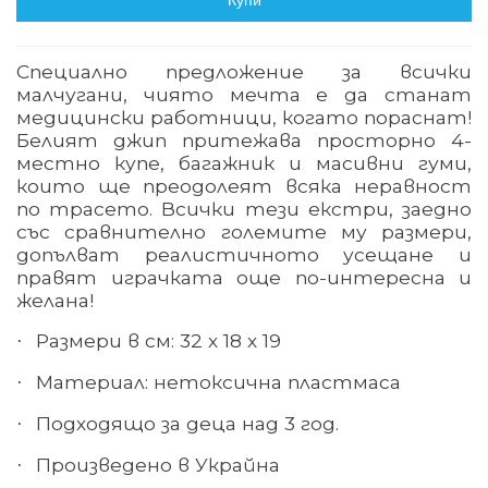
Купи
Специално предложение за всички
малчугани, чиято мечта е да станат
медицински работници, когато пораснат!
Белият джип притежава просторно 4-
местно купе, багажник и масивни гуми,
които ще преодолеят всяка неравност
по трасето. Всички тези екстри, заедно
със сравнително големите му размери,
допълват реалистичното усещане и
правят играчката още по-интересна и
желана!
Размери в см: 32 х 18 х 19
·
Материал: нетоксична пластмаса
·
Подходящо за деца над 3 год.
·
Произведено в Украйна
·