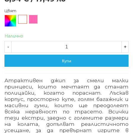
Цвят
Произволен/
Бял
Розов
микс
Налично
-
+
Купи
Атрактивен джип за смели малки
принцеси, които мечтаят да станат
полицайки, когато пораснат. Лъскав
корпус, просторно купе, голям багажник и
масивни гуми, които ще преодолеят
всяка неравност по трасето. Всички
тези екстри, заедно с големите размери
на колата, допълват реалистичното
усещане, за да превърнат игрите в