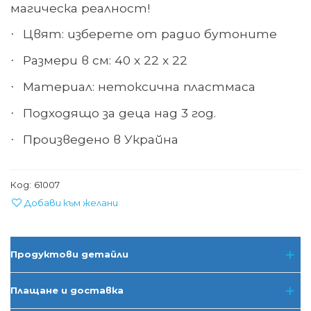
магическа реалност!
Цвят: изберете от радио бутоните
·
Размери в см: 40 х 22 х 22
·
Материал: нетоксична пластмаса
·
Подходящо за деца над 3 год.
·
Произведено в Украйна
·
Код:
61007
Добави към желани
Продуктови детайли
Плащане и доставка