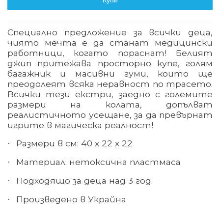
Купи
Специално предложение за всички деца,
чиято мечта е да станат медицински
работници, когато пораснат! Белият
джип притежава просторно купе, голям
багажник и масивни гуми, които ще
преодолеят всяка неравност по трасето.
Всички тези екстри, заедно с големите
размери на колата, допълват
реалистичното усещане, за да превърнат
игрите в магическа реалност!
Размери в см: 40 х 22 х 22
·
Материал: нетоксична пластмаса
·
Подходящо за деца над 3 год.
·
Произведено в Украйна
·