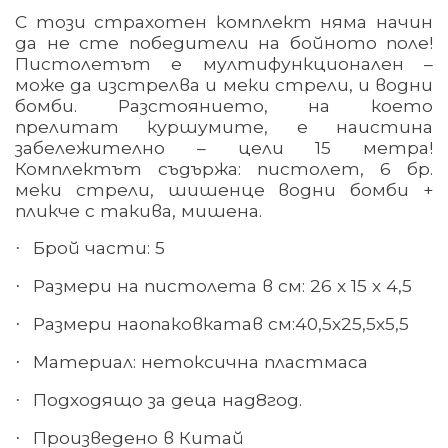
С този страхотен комплект няма начин
да не сте победители на бойното поле!
Пистолетът е мултифункционален –
може да изстрелва и меки стрели, и водни
бомби. Разстоянието, на което
прелитат куршумите, е наистина
забележително – цели 15 метра!
Комплектът съдържа: пистолет, 6 бр.
меки стрели, шишенце водни бомби +
пликче с такива, мишена.
Брой части: 5
·
Размери на пистолета в см: 26 х 15 х 4,5
·
Размери на
опаковката
в см:
40,5
х
25,5
х
5,5
·
Материал: нетоксична пластмаса
·
Подходящо за деца над
8
год.
·
Произведено в Китай
·