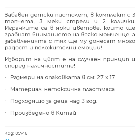
Забавен детски пистолет, в комплект с 3
топчета, 3 меки стрели и 2 колички.
Играчките са в ярки цветове, които ще
грабнат вниманието на всяко момченце, а
забавленията с тях ще му донесат много
радост и положителни емоции!
Изборът на цвят е на случаен принцип и
според наличностите!
Размери на опаковката в см: 27 х 17
·
Материал: нетоксична пластмаса
·
Подходящо за деца над 3 год.
·
Произведено в Китай
·
Код:
05746