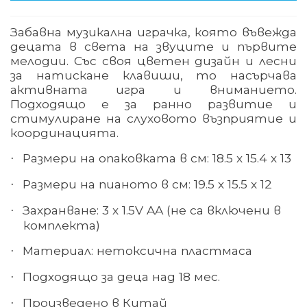
Забавна музикална играчка, която въвежда
децата в света на звуците и първите
мелодии. Със своя цветен дизайн и лесни
за натискане клавиши, то насърчава
активната игра и вниманието.
Подходящо е за ранно развитие и
стимулиране на слуховото възприятие и
координацията.
Размери на опаковката в см: 18.5 х 15.4 х 13
·
Размери на пианото в см: 19.5 х 15.5 х 12
·
Захранване: 3 х 1.5V AA (не са включени в
·
комплекта)
Материал: нетоксична пластмаса
·
Подходящо за деца над 18 мес.
·
Произведено в Китай
·