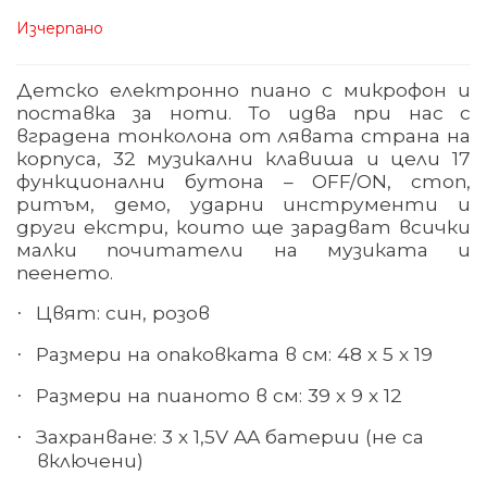
Изчерпано
Детско електронно пиано с микрофон и
поставка за ноти. То идва при нас с
вграденa тонколонa от лявата страна на
корпуса, 32 музикални клавиша и цели 17
функционални бутона – OFF/ON, стоп,
ритъм, демо,
ударни инструменти и
други екстри, които ще зарадват всички
малки почитатели на музиката и
пеенето.
Цвят: син, розов
·
Размери на опаковката в см: 48 х 5 х 19
·
Размери на пианото в см: 39 х 9 х 12
·
Захранване: 3 х 1,5
V AA
батерии (не са
·
включени)