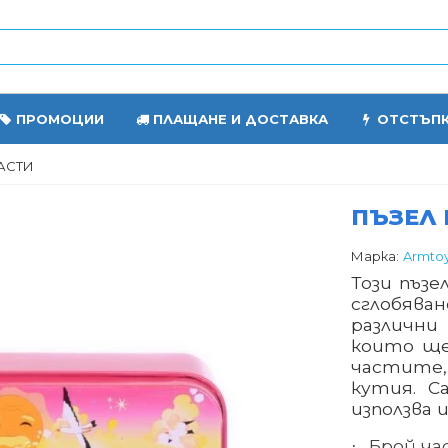
ПРОМОЦИИ
ПЛАЩАНЕ И ДОСТАВКА
ОТСТЪП
ЧАСТИ
ПЪЗЕЛ 
Марка:
Armto
Този пъзе
сглобява
различни
които ще
частите,
кутия. С
използва и
Брой ча
·