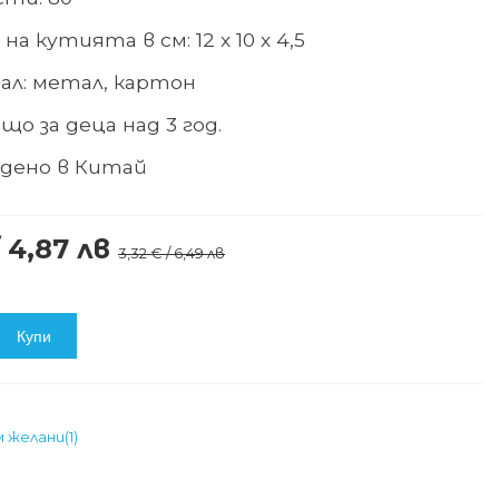
на кутията в см: 12 х 10 х 4,5
ал
:
метал, картон
що за деца над 3 год.
дено в Китай
/ 4,87 лв
3,32 € / 6,49 лв
Купи
м желани
(
1
)