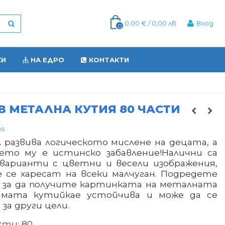
0,00 € / 0,00 лв
Вход
0
КИ
НА ЕДРО
КОНТАКТИ
В МЕТАЛНА КУТИЯ 80 ЧАСТИ
ys
л развива логическото мислене на децата, а
нето му е истинско забавление
!
Налични са
 варианти с цветни и весели изображения,
 се харесат на всеки малчуган. Подредете
 за да получите картинката на металната
амата кути
йка
е устойчива и може да се
 за други цели.
сти: 80