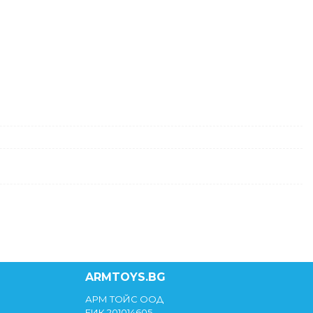
ARMTOYS.BG
АРМ ТОЙС ООД
ЕИК 201014605