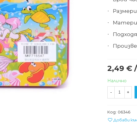
Размери 
·
Матери
·
Подходя
·
Произве
·
2,49 € 
Налично
-
+
Код:
06346
Добави къ