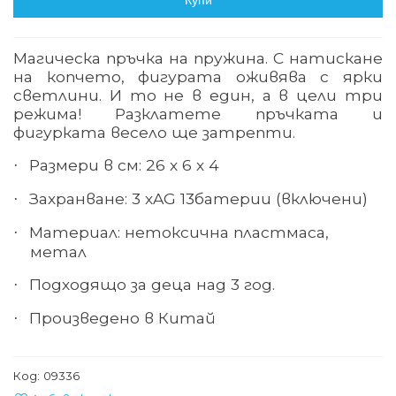
Купи
Магическа пръчка на пружина. С натискане
на копчето, фигурата оживява с ярки
светлини. И то не в един, а в цели три
режима! Разклатете пръчката и
фигурката весело ще затрепти.
Размери в см: 26 х 6 х 4
·
Захранване: 3 х
AG 13
батерии (включени)
·
Материал: нетоксична пластмаса,
·
метал
Подходящо за деца над 3 год.
·
Произведено в Китай
·
Код:
09336