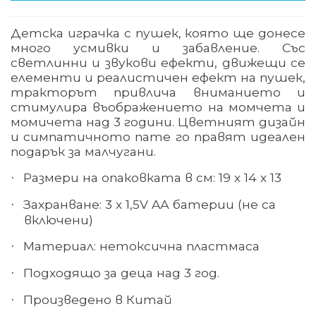
Детска играчка с пушек, която ще донесе
много усмивки и забавление. Със
светлинни и звукови ефекти, движещи се
елементи и реалистичен ефект на пушек,
тракторът привлича вниманието и
стимулира въображението на момчета и
момичета над 3 години. Цветният дизайн
и симпатичното пате го правят идеален
подарък за малчугани
.
Размери на опаковката в см: 19 х 14 х 13
·
Захранване: 3 х 1,5
V A
А
батерии (не са
·
включени)
Материал: нетоксична пластмаса
·
Подходящо за деца над 3 год.
·
Произведено в Китай
·