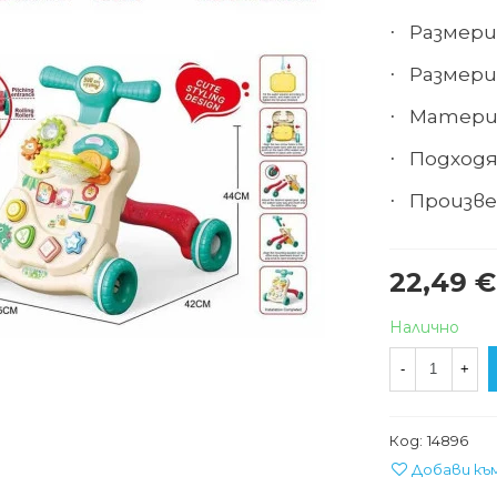
Размери
·
Размери
·
Матери
·
Подходя
·
Произве
·
22,49 €
Налично
-
+
Код:
14896
Добави къ