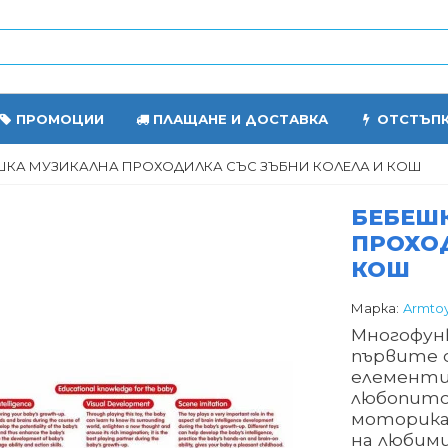
ПРОМОЦИИ
ПЛАЩАНЕ И ДОСТАВКА
ОТСТЪП
ШКА МУЗИКАЛНА ПРОХОДИЛКА СЪС ЗЪБНИ КОЛЕЛА И КОШ
БЕБЕШ
ПРОХОД
КОШ
Марка:
Armto
Многофу
първите 
елементи
любопи
моторика
на любими