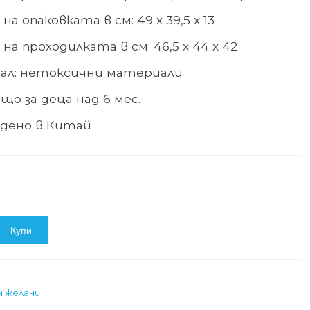
на опаковката в см
:
49
х
39,5
х
13
на проходилката в см
:
46,5
х
44
х
42
ал: нетоксични материали
що за деца над 6 мес.
дено в
Китай
Купи
м желани