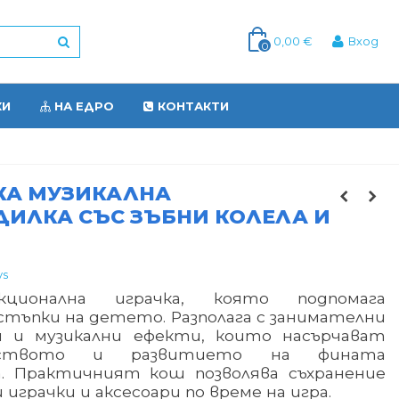
0,00 €
Вход
0
КИ
НА ЕДРО
КОНТАКТИ
КА МУЗИКАЛНА
ИЛКА СЪС ЗЪБНИ КОЛЕЛА И
ys
нкционална играчка, която подпомага
стъпки на детето. Разполага с занимателни
 и музикални ефекти, които насърчават
тството и развитието на фината
. Практичният кош позволява съхранение
 играчки и аксесоари по време на игра.