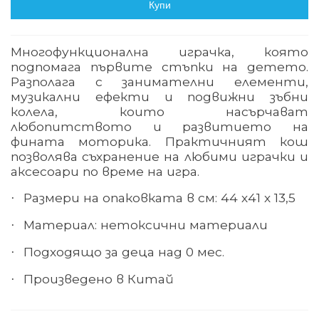
Купи
Многофункционална играчка, която
подпомага първите стъпки на детето.
Разполага с занимателни елементи,
музикални ефекти и подвижни зъбни
колела, които насърчават
любопитството и развитието на
фината моторика. Практичният кош
позволява съхранение на любими играчки и
аксесоари по време на игра.
Размери
на опаковката в см
:
44
х
41
х
13,5
·
Материал: нетоксични материали
·
Подходящо за деца над 0 мес.
·
Произведено в
Китай
·