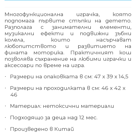
Многофункционална играчка, която
подпомага първите стъпки на детето.
Разполага с занимателни елементи,
музикални ефекти и подвижни зъбни
колела, които насърчават
любопитството и развитието на
фината моторика. Практичният кош
позволява съхранение на любими играчки и
аксесоари по време на игра.
Размери
на опаковката в см
:
47
х
39
х
14,5
·
Размери
на проходилката в см
:
46
х
42
х
·
46
Материал: нетоксични материали
·
Подходящо за деца над 12 мес.
·
Произведено в
Китай
·