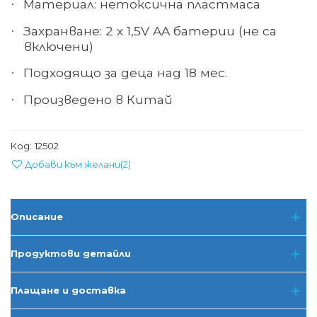
Материал
:
нетоксична пластмаса
·
Захранване: 2 х 1,5
V AA
батерии (не са
·
включени)
Подходящо за деца над 18 мес.
·
Произведено в Китай
·
Код:
12502
Добави към желани
(
2
)
Описание
Продуктови детайли
Плащане и доставка