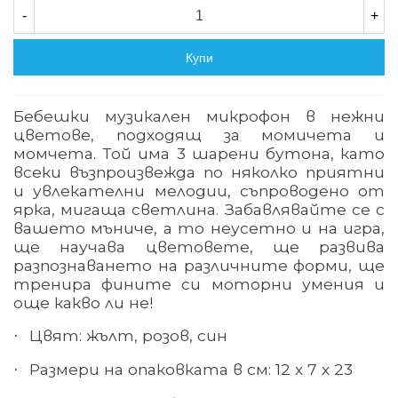
-
+
Купи
Бебешки музикален микрофон в нежни
цветове, подходящ за момичета и
момчета. Той има 3 шарени бутона, като
всеки възпроизвежда по няколко приятни
и увлекателни мелодии, съпроводено от
ярка, мигаща светлина. Забавлявайте се с
вашето мъниче, а то неусетно и на игра,
ще научава цветовете, ще развива
разпознаването на различните форми, ще
тренира фините си моторни умения и
още какво ли не!
Цвят: жълт, розов, син
·
Размери на опаковката в см: 1
2 х 7 х 23
·