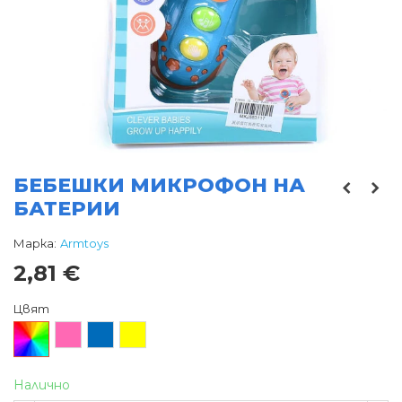
БЕБЕШКИ МИКРОФОН НА
БАТЕРИИ
Марка:
Armtoys
2,81 €
Цвят
Произволен/
Розов
Син
Жълт
микс
Налично