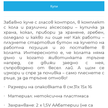
Купи
Забавно куче с гласов контрол, в комплект
с кола и различни аксесоари – купичка за
храна, кокал, прибори за хранене, гребен,
огледало и какво ли още не! Как работи –
плъзнете стартовия бутон на кучето на
работна позиция и го поставете в
колата. Интересното е, че колата няма
дъно и когато животинката тръгне
напред, се движи заедно с нея,
съпроводено от весел лай. А щом се
измори и спре за почивка – само плеснете с
ръце, за да тръгне отново!
Размери на опаковката в см:
31
х 1
5
х 1
6
·
Материал
:
нетоксична пластмаса
·
Захранване: 2 х 1,5
V AA
батерии (не са
·