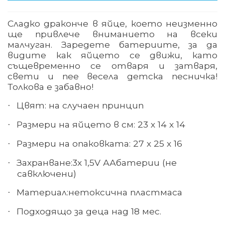
Сладко драконче в яйце, което неизменно
ще привлече вниманието на всеки
малчуган. Заредете батериите, за да
видите как яйцето се движи, като
същевременно се отваря и затваря,
свети и пее весела детска песничка!
Толкова е забавно!
Цвят: на случаен принцип
·
Размери на яйцето в см: 23 х 14 х 14
·
Размери на опаковката: 27 х 25 х 16
·
Захранване:
3
х 1,5V А
А
батерии (
не
·
са
включени)
Материал
:
нетоксична пластмаса
·
Подходящо за деца над 18 мес.
·