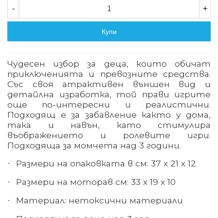
-
+
Купи
Чудесен избор за деца, които обичат
приключенията и превозните средства.
Със своя атрактивен външен вид и
детайлна изработка, той прави игрите
още по-интересни и реалистични.
Подходящ е за забавление както у дома,
така и навън, като стимулира
въображението и ролевите игри.
Подходяща за момчета над 3 години.
Размери
на опаковката в см
:
37
х
21 х 12
·
Размери
на мотора
в см
:
33
х
19 х 10
·
Материал: нетоксични материали
·