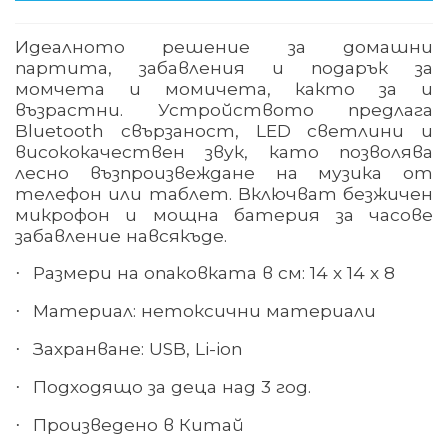
Идеалното решение за домашни
партита, забавления и подарък за
момчета и момичета, както за и
възрастни. Устройството предлага
Bluetooth свързаност, LED светлини и
висококачествен звук, като позволява
лесно възпроизвеждане на музика от
телефон или таблет. Включват безжичен
микрофон и мощна батерия за часове
забавление навсякъде.
Размери на опаковката в см: 14 х 14 х 8
·
Материал: нетоксични материали
·
Захранване: USB, Li-ion
·
Подходящо за деца над 3 год.
·
Произведено в Китай
·