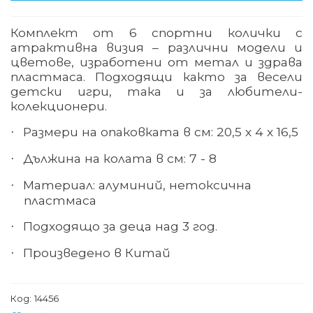
Комплект от 6 спортни колички с
атрактивна визия – различни модели и
цветове, изработени от метал и здрава
пластмаса. Подходящи както за весели
детски игри, така и за любители-
колекционери.
Размери на опаковката в см: 20,5 х 4 х 16,5
·
Дължина на колата в см: 7 - 8
·
Материал: алуминий, нетоксична
·
пластмаса
Подходящо за деца над 3 год.
·
Произведено в Китай
·
Код:
14456