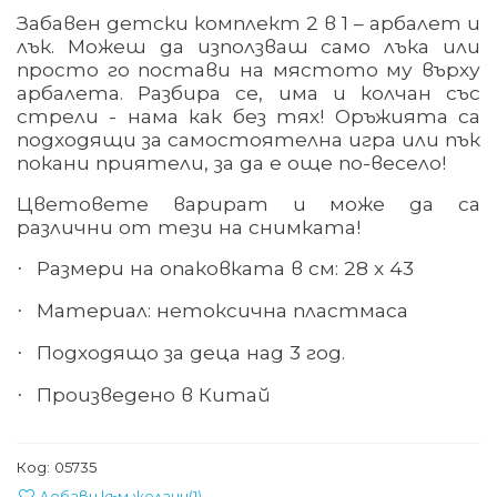
Забавен детски комплект 2 в 1 – арбалет и
лък. Можеш да използваш само лъка или
просто го постави на мястото му върху
арбалета. Разбира се, има и колчан със
стрели - нама как без тях! Оръжията са
подходящи за самостоятелна игра или пък
покани приятели, за да е още по-весело!
Цветовете варират и може да са
различни от тези на снимката!
Размери на опаковката в см: 28 х 43
·
Материал: нетоксична пластмаса
·
Подходящо за деца над 3 год.
·
Произведено в Китай
·
Код:
05735
Добави към желани
(
1
)