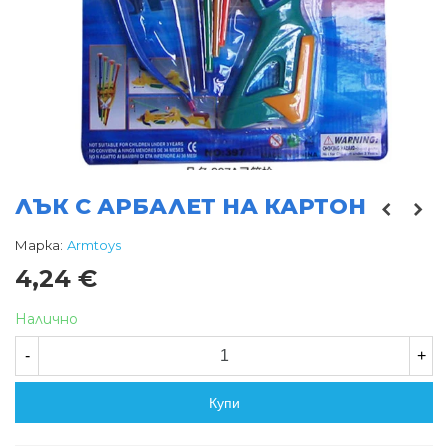
ЛЪК С АРБАЛЕТ НА КАРТОН
Марка:
Armtoys
4,24 €
Налично
-
+
Купи