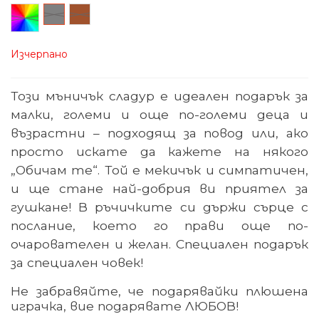
Произволен/
Сив
Кафяв
микс
Изчерпано
Този мъничък сладур е идеален подарък за
малки, големи и още по-големи деца и
възрастни
– подходящ за повод или, ако
просто искате да кажете на някого
„Обичам те“.
Той е мекичък и симпатичен,
и ще стане най-добрия ви приятел за
гушкане! В ръчичките си държи сърце с
послание, което го прави още по-
очарователен и желан. Специален подарък
за специален човек!
Не забравяйте, че подарявайки плюшена
играчка, вие подарявате ЛЮБОВ!