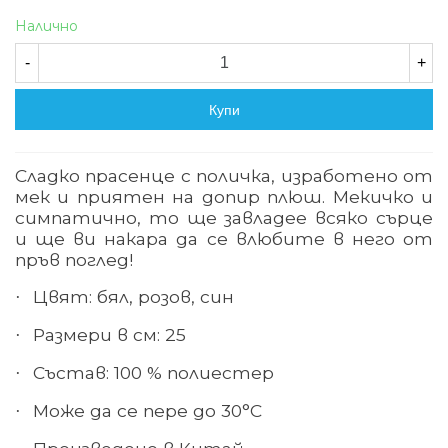
Налично
-
+
Купи
Сладко прасенце с поличка, изработено от
мек и приятен на допир плюш. Мекичко и
симпатично, то ще завладее всяко сърце
и ще ви накара да се влюбите в него от
пръв поглед!
Цвят: бял, розов, син
·
Размери в см: 25
·
Състав: 100 % полиестер
·
Може да се пере до 30°С
·