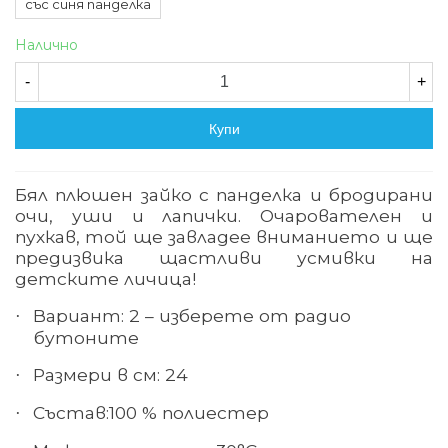
със синя панделка
Налично
-
+
Купи
Бял плюшен зайко с панделка и бродирани
очи, уши и лапички. Очарователен и
пухкав, той ще завладее вниманието и ще
предизвика щастливи усмивки на
детските личица
!
Вариант: 2 – изберете от радио
·
бутоните
Размер
и в см: 24
·
Състав:
100 % полиестер
·