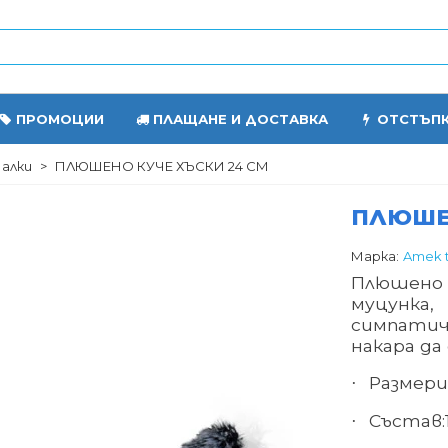
ПРОМОЦИИ
ПЛАЩАНЕ И ДОСТАВКА
ОТСТЪП
алки
>
ПЛЮШЕНО КУЧЕ ХЪСКИ 24 СМ
ПЛЮШЕН
Марка:
Amek 
Плюшено к
муцунка,
симпатич
накара да
Размер
и
·
Състав:
·