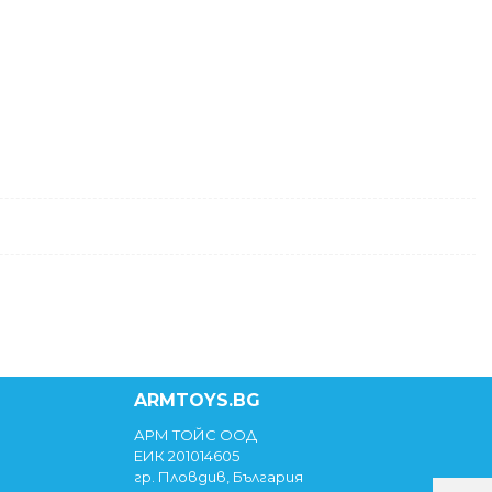
ARMTOYS.BG
АРМ ТОЙС ООД
ЕИК 201014605
гр. Пловдив, България