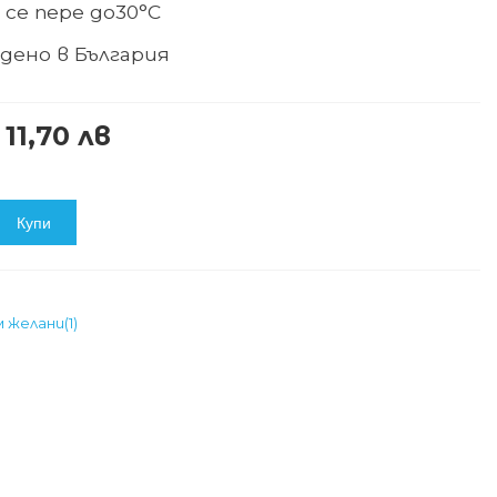
 се пере до
30°С
дено в
България
 11,70 лв
Купи
м желани
(
1
)