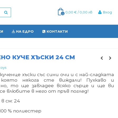
0,00 € / 0,00 лв
Вход
0
КИ
НА ЕДРО
КОНТАКТИ
О КУЧЕ ХЪСКИ 24 СМ
toys
ученце хъски със сини очи и с най-сладката
 която някога сте виждали! Пухкаво и
но, то ще завладее всяко сърце и ще ви
 се влюбите в него от пръв поглед!
 в см: 24
100 % полиестер