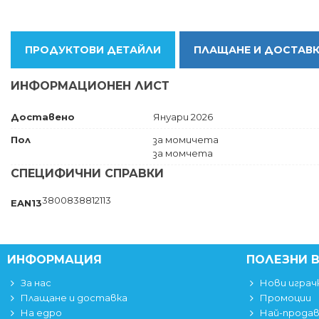
ПРОДУКТОВИ ДЕТАЙЛИ
ПЛАЩАНЕ И ДОСТАВ
ИНФОРМАЦИОНЕН ЛИСТ
Доставено
Януари 2026
Пол
за момичета
за момчета
СПЕЦИФИЧНИ СПРАВКИ
3800838812113
EAN13
ИНФОРМАЦИЯ
ПОЛЕЗНИ 
За нас
Нови играч
Плащане и доставка
Промоции
На едро
Най-прода