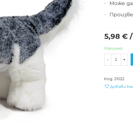
Може да
·
Произве
·
5,98 € /
Налично
-
+
Код:
21022
Добави къ