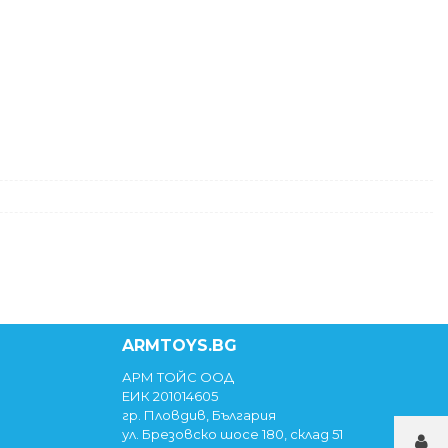
ARMTOYS.BG
АРМ ТОЙС ООД
ЕИК 201014605
гр. Пловдив, България
ул. Брезовско шосе 180, склад 51