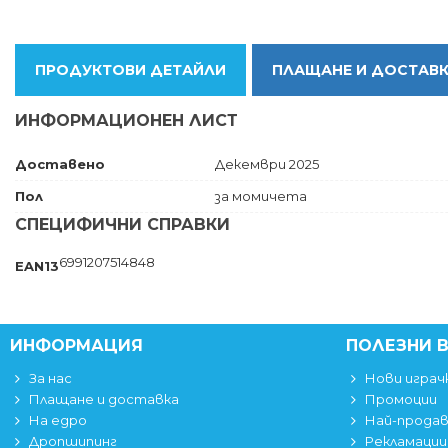
ПРОДУКТОВИ ДЕТАЙЛИ
ПЛАЩАНЕ И ДОСТАВ
ИНФОРМАЦИОНЕН ЛИСТ
Доставено
Декември 2025
Пол
за момичета
СПЕЦИФИЧНИ СПРАВКИ
6991207514848
EAN13
ИНФОРМАЦИЯ
ПОЛЕЗНИ 
За нас
Нови играч
Плащане и доставка
Промоции
На едро
Най-прода
Дропшипинг
Рекламации