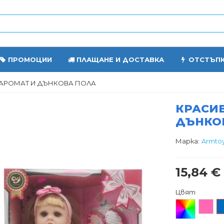
ПРОМОЦИИ
ПЛАЩАНЕ И ДОСТАВКА
ОТСТЪП
 АРОМАТ И ДЪНКОВА ПОЛА
КРАСИВ
ДЪНКО
Марка:
Armto
15,84 €
Цвят
Произволен/
Розов
С
микс