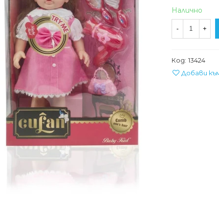
Налично
-
+
Код:
13424
Добави къ