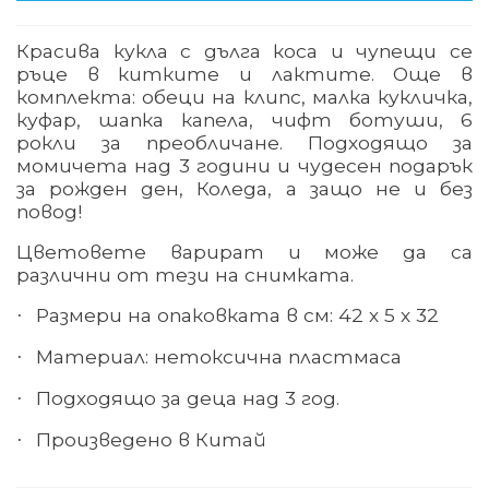
Красива кукла с дълга коса и чупещи се
ръце в китките и лактите. Още в
комплекта: обеци на клипс, малка кукличка,
куфар, шапка капела, чифт ботуши, 6
рокли за преобличане. Подходящо за
момичета над 3 години и чудесен подарък
за рожден ден, Коледа, а защо не и без
повод!
Цветовете варират и може да са
различни от тези на снимката.
Размери на опаковката в см: 42 х 5 х 32
·
Материал
:
нетоксична пластмаса
·
Подходящо за деца над 3 год.
·
Произведено в Китай
·