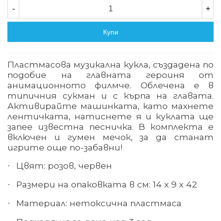
-
+
Купи
Пластмасова музикална кукла, създадена по
подобие на главната героиня от
анимационното филмче. Облечена е в
типичния сукман и с кърпа на главата.
Активирайте машинката, като махнете
лентичката,
натиснете я и куклата ще
запее известна песничка. В комплекта е
включен и гумен мечок, за да станат
игрите още по-забавни!
Цвят: розов, червен
·
Размери на опаковката в см: 14 х 9 х 42
·
Материал
:
нетоксична пластмаса
·