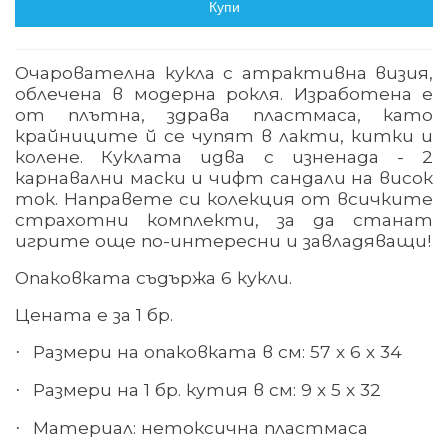
Купи
Очарователна кукла с атрактивна визия,
облечена в модерна рокля. Изработена е
от плътна, здрава пластмаса, като
крайниците й се чупят в лакти, китки и
колене. Куклата идва с изненада - 2
карнавални маски и чифт сандали на висок
ток. Направете си колекция от всичките
страхотни комплекти, за да станат
игрите още по-интересни и завладяващи!
Опаковката съдържа 6 кукли.
Цената е за 1 бр.
Размери на опаковката в см: 57 х 6 х 34
·
Размери на 1 бр. кутия в см: 9 х 5 х 32
·
Материал
:
нетоксична пластмаса
·