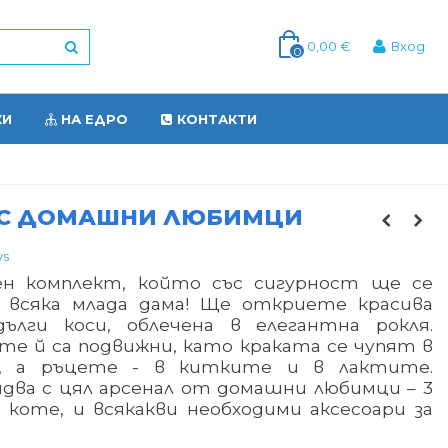
0,00 €
Вход
0
КИ
НА ЕДРО
КОНТАКТИ
 С ДОМАШНИ ЛЮБИМЦИ
ys
н комплект, който със сигурност ще се
а всяка млада дама! Ще откриете красива
дълги коси, облечена в елегантна рокля.
те й са подвижни, като краката се чупят в
е, а ръцете - в китките и в лактите.
идва с цял арсенал от домашни любимци – 3
 коте, и всякакви необходими аксесоари за