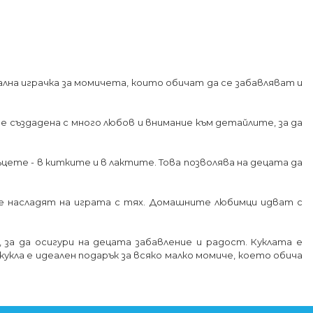
еална играчка за момичета, които обичат да се забавляват и
 е създадена с много любов и внимание към детайлите, за да
ъцете - в китките и в лактите. Това позволява на децата да
 се насладят на играта с тях. Домашните любимци идват с
 за да осигури на децата забавление и радост. Куклата е
укла е идеален подарък за всяко малко момиче, което обича