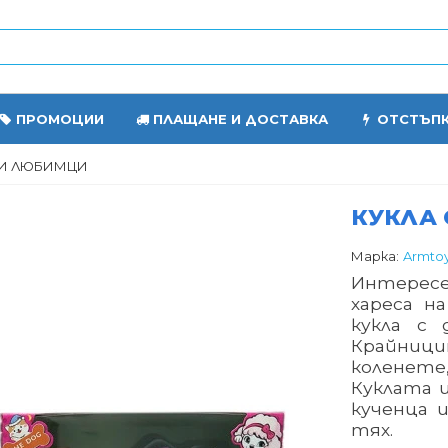
ПРОМОЦИИ
ПЛАЩАНЕ И ДОСТАВКА
ОТСТЪП
НИ ЛЮБИМЦИ
КУКЛА
Марка:
Armto
Интересе
хареса н
кукла с 
Крайници
коленет
Куклата 
кученца и
тях.