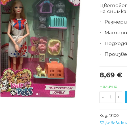
Цветовет
на снимка
Размери 
·
Матери
·
Подходя
·
Произве
·
8,69 €
Налично
-
+
Код:
13100
Добави къ