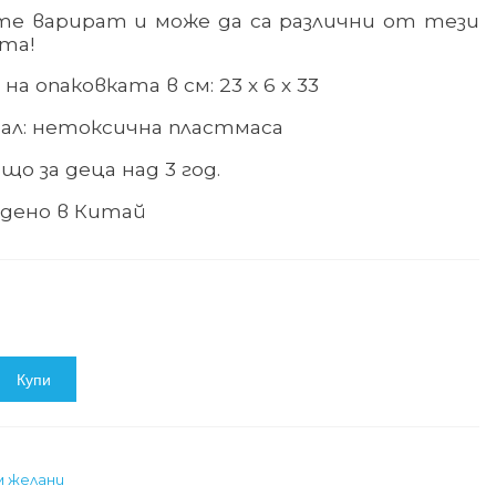
е варират и може да са различни от тези
та!
на опаковката в см: 23 х 6 х 33
ал
:
нетоксична пластмаса
що за деца над 3 год.
дено в Китай
Купи
м желани