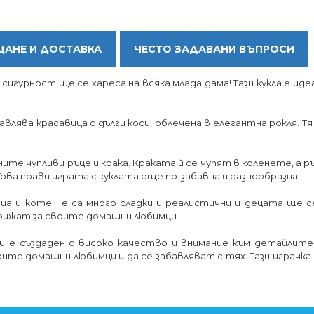
АНЕ И ДОСТАВКА
ЧЕСТО ЗАДАВАНИ ВЪПРОСИ
игурност ще се хареса на всяка млада дама! Тази кукла е ид
ява красавица с дълги коси, облечена в елегантна рокля. Тя
те чупливи ръце и крака. Краката й се чупят в коленете, а р
 Това прави играта с куклата още по-забавна и разнообразна.
нца и коте. Те са много сладки и реалистични и децата ще
грижат за своите домашни любимци.
 и е създаден с високо качество и внимание към детайлите,
те домашни любимци и да се забавляват с тях. Тази играчка к