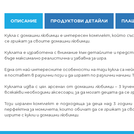
ОПИСАНИЕ
ПРОДУКТОВИ ДЕТАЙЛИ
ПЛАЩ
Кукла с домашни любимци е интересен комплект, който със с
се грижат за своите домашни любимци.
Куклата е изработена с внимание към детайлите и представл
бъде максимално реалистична и забавна за игра.
Една от най-интересните особености на тази кукла са нейни
я поставят в различни пози и да играят по различни начини.
Куклата идва с цял арсенал от домашни любимци – 3 куче
всякакви необходими аксесоари, за да могат децата да се 
Този игрален комплект е подходяща за деца над 3 години
перфектна за момичета, които обичат да се грижат за свои
игрите с кукли и домашни любимци.