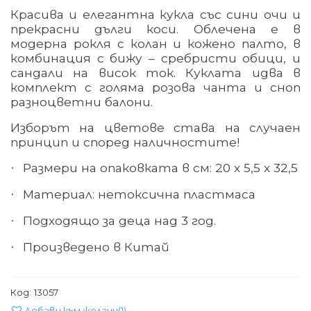
Красива и елегантна кукла със сини очи и
прекрасни дълги коси. Облечена е в
модерна рокля с колан и кожено палто, в
комбинация с бижу – сребристи обици, и
сандали на висок ток. Куклата идва в
комплект с голяма розова чанта и сноп
разноцветни балони.
Изборът на цветове става на случаен
принцип и според наличностите!
Размери на опаковката в см: 20 х 5,5 х 32,5
·
Материал
:
нетоксична пластмаса
·
Подходящо за деца над 3 год.
·
Произведено в Китай
·
Код:
13057
Добави към желани
(
1
)