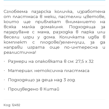
Сглобяема пазарска количка, изработена
от пластмаса в меки, пастелни цветове,
които ще привлекат вниманието на
всяка малка домакиня. Подходяща за
пазаруване с мама, разходка в парка или
весели игри у дома. Количката идва в
комплект с плодове/зеленчуци, за да
направи играта още по-интересна и
реалистична!
Размери на опаковката в см: 27,5 х 32
·
Материал: нетоксична пластмаса
·
Подходящо за деца над 3 год.
·
Произведено в Китай
·
Код:
12492