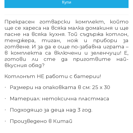
Купи
Прекрасен
готварски комплект, който
ще се хареса на всяка малка домакиня и ще
пасне на всяка кухня. Той съдържа котлон,
тенджера, тиган, нож и прибори за
готвене. И за да е още по-забавна играта –
в комплекта са включени и зеленчуци! Е,
готови ли сте да приготвите най-
вкусния обяд?
Котлонът НЕ работи с батерии!
Размери на опаковката в см: 25 х 30
·
Материал: нетоксична пластмаса
·
Подходящо за деца над 3 год.
·
Произведено в Китай
·