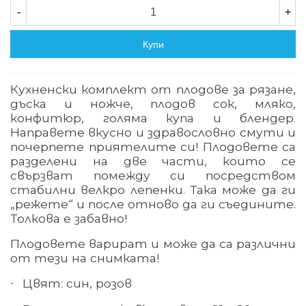
-
+
Купи
Кухненски комплект от плодове за рязане,
дъска и ножче, плодов сок, мляко,
конфитюр, голяма купа и блендер.
Направете вкусно и здравословно смути и
почерпете приятелите си! Плодовете са
разделени на две части, които се
свързват помежду си посредством
стабилни велкро лепенки. Така може да ги
„режете“ и после отново да ги съедините.
Толкова е забавно!
Плодовете варират и може да са различни
от тези на снимката!
Цвят: син, розов
·