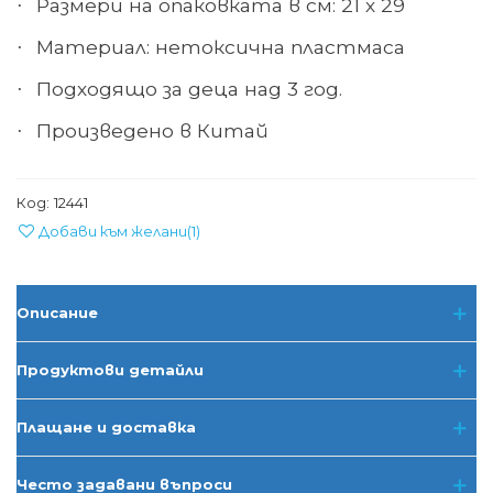
Размери на опаковката в см: 21 х 29
·
Материал: нетоксична пластмаса
·
Подходящо за деца над 3 год.
·
Произведено в Китай
·
Код:
12441
Добави към желани
(
1
)
Описание
Продуктови детайли
Плащане и доставка
Често задавани въпроси