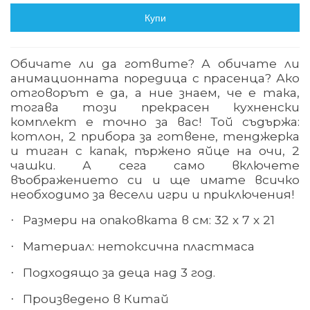
Купи
Обичате ли да готвите? А обичате ли
анимационната поредица с прасенца? Ако
отговорът е да, а ние знаем, че е така,
тогава този прекрасен кухненски
комплект е точно за вас! Той съдържа:
котлон, 2 прибора за готвене, тенджерка
и тиган с капак, пържено яйце на очи, 2
чашки. А сега само включете
въображението си и ще имате всичко
необходимо за весели игри и приключения!
Размери на опаковката в см: 32 х 7 х 21
·
Материал: нетоксична пластмаса
·
Подходящо за деца над 3 год.
·
Произведено в Китай
·