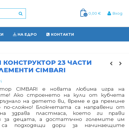
0,00 €
Вход
0
КИ
НА ЕДРО
КОНТАКТИ
 КОНСТРУКТОР 23 ЧАСТИ
ЛЕМЕНТИ CIMBARI
i
ктор CIMBARI е новата любима игра на
ите! Ако строенето на кули от кубчета
мръзнало на детето ви, време е да премине
 по-сложно! Блокчетата са направени от
чна здрава пластмаса, което ги прави
и за децата, а достатъчно големите им
 са подходящи дори за начинаещите