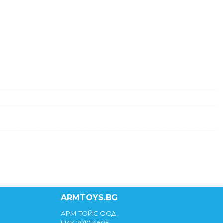
ARMTOYS.BG
АРМ ТОЙС ООД
ЕИК 201014605