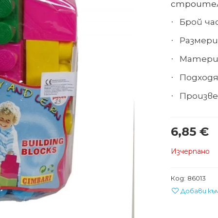
строител
Брой ча
·
Размери 
·
Матери
·
Подходящ
·
Произве
·
6,85 €
Изчерпано
Код:
86013
Добави къ