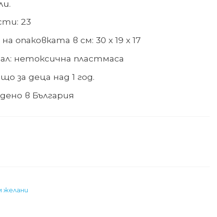
и.
сти: 23
на опаковката в см: 30 х 19 х 17
ал
:
нетоксична пластмаса
о за деца над 1 год.
дено в България
м желани