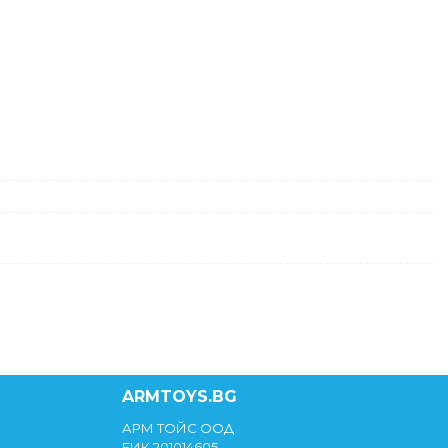
ARMTOYS.BG
АРМ ТОЙС ООД
ЕИК 201014605