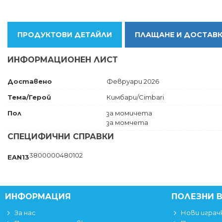
ПРОДУКТОВИ ДЕТАЙЛИ
ПЛАЩАНЕ И ДОСТАВ
ИНФОРМАЦИОНЕН ЛИСТ
Доставено
Февруари 2026
Тема/Герой
Кимбари/Cimbari
Пол
за момичета
за момчета
СПЕЦИФИЧНИ СПРАВКИ
3800000480102
EAN13
ИНФОРМАЦИЯ
ПОЛЕЗНИ 
За нас
Нови играч