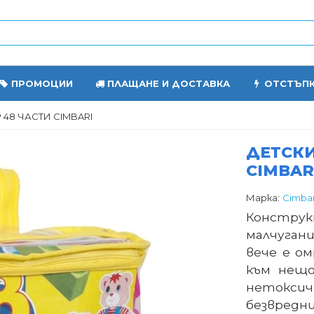
ПРОМОЦИИ
ПЛАЩАНЕ И ДОСТАВКА
ОТСТЪП
48 ЧАСТИ CIMBARI
ДЕТСКИ
CIMBAR
Марка:
Cimbar
Констру
малчуган
вече е о
към нещо
нетокси
безвредни