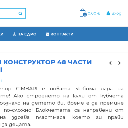
0,00 €
Вход
0
КИ
НА ЕДРО
КОНТАКТИ
 КОНСТРУКТОР 48 ЧАСТИ
I
i
ктор CIMBARI е новата любима игра на
ите! Ако строенето на кули от кубчета
мръзнало на детето ви, време е да премине
 по-сложно! Блокчетата са направени от
чна здрава пластмаса, което ги прави
 за децата.