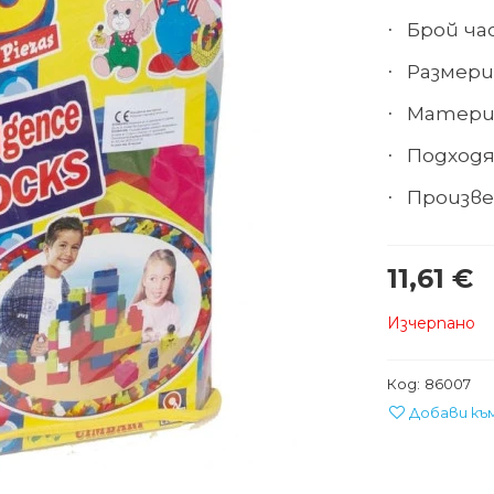
Брой ча
·
Размери 
·
Матери
·
Подходя
·
Произве
·
11,61 €
Изчерпано
Код:
86007
Добави къ