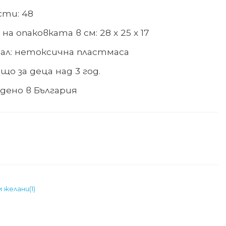
сти: 48
на опаковката в см: 28 х 25 х 17
ал
:
нетоксична пластмаса
що за деца над 3 год.
дено в България
м желани
(
1
)