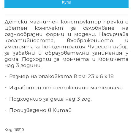
Купи
Детски магнитен конструктор пръчки е
цветен комплект за сглобяване на
разнообразни форми и модели. Насърчава
креативността, въображението и
уменията за концентрация. Чудесен избор
за забавни и образователни занимания у
дома.
Подходящ за момчета и момичета
над 3 години.
Размер на
опаковката
в
см
: 23 х 6 х 18
·
Изработен от нетоксични материали
·
Подходящо за деца над 3 год.
·
Произведено в Китай
·
Код:
16510