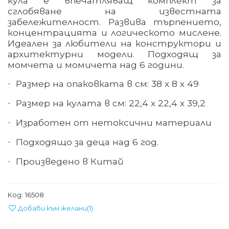
кула е впечатляващ комплект за
сглобяване на известната
забележителност. Развива търпението,
концентрацията и логическото мислене.
Идеален за любители на конструктори и
архитектурни модели.
Подходящ за
момчета и момичета над 6 години.
Размер на
опаковката
в
см: 38 х 8 х 49
·
Размер на кулата в см: 22,4 х 22,4 х 39,2
·
Изработен от нетоксични материали
·
Подходящо за деца над 6 год.
·
Произведено в Китай
·
Код:
16508
Добави към желани
(
1
)