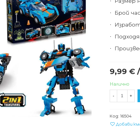
Размер 
·
Брой ча
·
Израбо
·
Подходящ
·
Произве
·
9,99 € /
Налично
-
+
Код:
16504
Добави къ