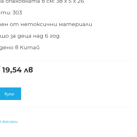
на
опаковката
в
см: 38 х 5 х 26
сти: 303
тен от нетоксични материали
о за деца над 6 год.
дено в Китай
 19,54 лв
Купи
м желани