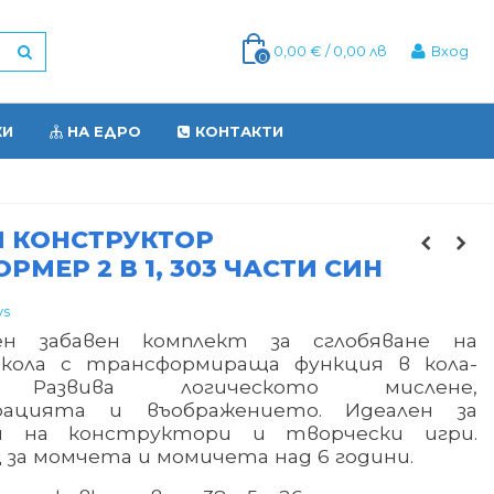
0,00 € / 0,00 лв
Вход
0
КИ
НА ЕДРО
КОНТАКТИ
 КОНСТРУКТОР
РМЕР 2 В 1, 303 ЧАСТИ СИН
ys
ен забавен комплект за сглобяване на
кола с трансформираща функция в кола-
 Развива логическото мислене,
рацията и въображението. Идеален за
и на конструктори и творчески игри.
за момчета и момичета над 6 години.