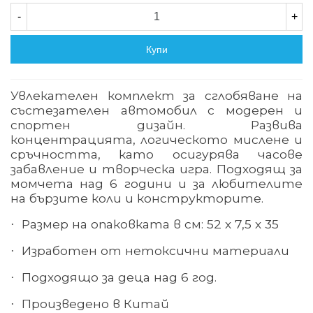
-
+
Купи
Увлекателен комплект за сглобяване на
състезателен автомобил с модерен и
спортен дизайн. Развива
концентрацията, логическото мислене и
сръчността, като осигурява часове
забавление и творческа игра. Подходящ за
момчета над 6 години и за любителите
на бързите коли и конструкторите
.
Размер на
опаковката
в
см: 52 х 7,5 х 35
·
Изработен от нетоксични материали
·
Подходящо за деца над 6 год.
·
Произведено в Китай
·